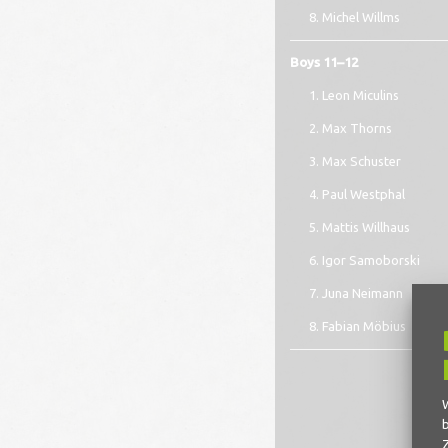
Michel Willms
Boys 11–12
Leon Miculins
Max Thorns
Max Schuster
Paul Westphal
Mattis Willhaus
Igor Samoborski
Juna Neimann
Fabian Möbius