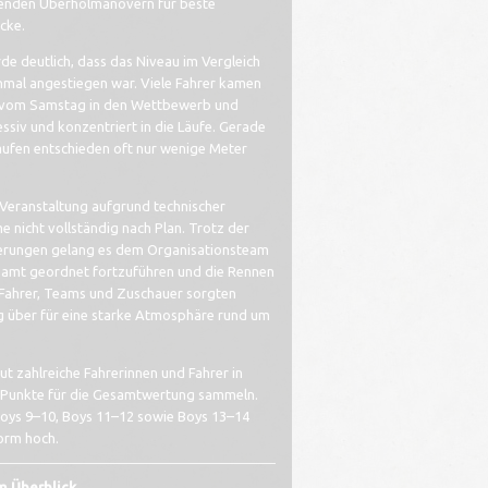
enden Überholmanövern für beste
cke.
de deutlich, dass das Niveau im Vergleich
nmal angestiegen war. Viele Fahrer kamen
g vom Samstag in den Wettbewerb und
siv und konzentriert in die Läufe. Gerade
läufen entschieden oft nur wenige Meter
e Veranstaltung aufgrund technischer
 nicht vollständig nach Plan. Trotz der
erungen gelang es dem Organisationsteam
samt geordnet fortzuführen und die Rennen
 Fahrer, Teams und Zuschauer sorgten
 über für eine starke Atmosphäre rund um
ut zahlreiche Fahrerinnen und Fahrer in
 Punkte für die Gesamtwertung sammeln.
Boys 9–10, Boys 11–12 sowie Boys 13–14
orm hoch.
im Überblick