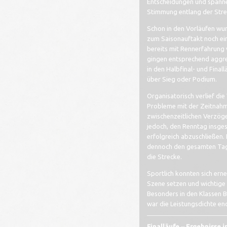
Entscheidungen und spann
Stimmung entlang der Stre
Schon in den Vorläufen wur
zum Saisonauftakt noch ei
bereits mit Rennerfahrun
gingen entsprechend aggres
in den Halbfinal- und Final
über Sieg oder Podium.
Organisatorisch verlief di
Probleme mit der Zeitnahme
zwischenzeitlichen Verzög
jedoch, den Renntag insge
erfolgreich abzuschließen.
dennoch den gesamten Tag
die Strecke.
Sportlich konnten sich erne
Szene setzen und wichtige
Besonders in den Klassen 
war die Leistungsdichte en
Finalläufe – Ergebnisse 