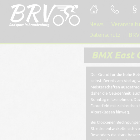
News
Veranstalt
Datenschutz
BRV
BMX East 
Der Grund für die hohe Be
selbst: Bereits am Vortag
Meisterschaften ausgetrage
daher die Gelegenheit, au
Sonntag mitzunehmen. Dadu
Fahrerfeld mit zahlreichen
Altersklassen hinweg.
Bei trockenen Bedingungen
Strecke entwickelte sich vo
Besonders die stark beset