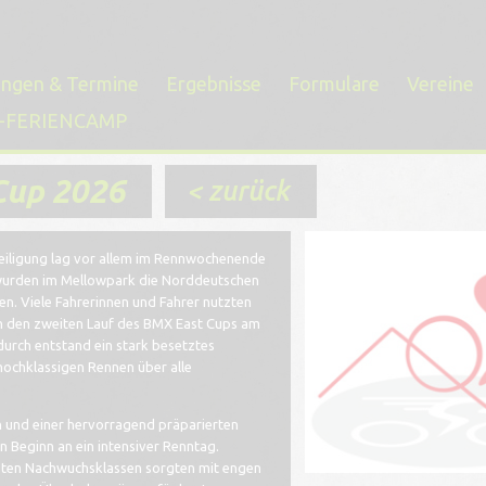
ungen & Termine
Ergebnisse
Formulare
Vereine
-FERIENCAMP
Cup 2026
< zurück
teiligung lag vor allem im Rennwochenende
 wurden im Mellowpark die Norddeutschen
n. Viele Fahrerinnen und Fahrer nutzten
ch den zweiten Lauf des BMX East Cups am
rch entstand ein stark besetztes
 hochklassigen Rennen über alle
 und einer hervorragend präparierten
n Beginn an ein intensiver Renntag.
zten Nachwuchsklassen sorgten mit engen