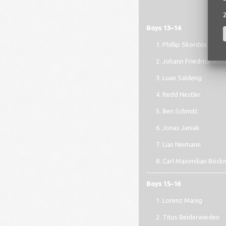
Boys 13–14
Phillip Skordos
Johann Friedrich Roic
Luan Saldeng
Redd Nestler
Ben Schmitt
Jonas Janiak
Lias Neimann
Carl Maximilian Böc
Boys 15–16
Lorenz Manig
Titus Beiderwieden