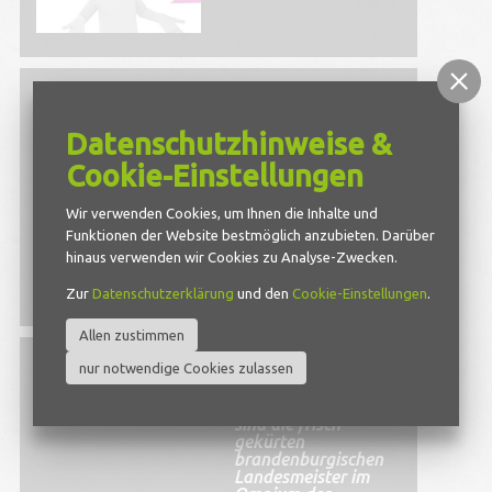
Weitere WM in
Deutschland
Datenschutzhinweise &
Ein halbes Jahr vor den
Cookie-Einstellungen
Bahn-Weltmeisterschaften
der Elite in Berlin im
Wir verwenden Cookies, um Ihnen die Inhalte und
Olympiajahr 2020 findet in
Funktionen der Website bestmöglich anzubieten. Darüber
Deutschland ein weiteres
hinaus verwenden wir Cookies zu Analyse-Zwecken.
internationales Event statt.
Zur
Datenschutzerklärung
und den
Cookie-Einstellungen
.
weiter
Allen zustimmen
nur notwendige Cookies zulassen
Laura-Marie
Beuhne und Paul
Jonas Adamczak
sind die frisch
gekürten
brandenburgischen
Landesmeister im