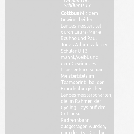
Omnium der
Schüler U 13
Cottbus
M
it dem
Gewinn beider
Landesmeistertitel
durch Laura-Marie
Beuhne und Paul
Jonas Adamczak der
Schüler U 13
männl./weibl. und
dem Gewinn des
brandenburgischen
Meistertitels im
Teamsprint bei den
Brandenburgischen
Landesmeisterschaften,
die im Rahmen der
Cycling Days auf der
Cottbuser
Radrennbahn
ausgetragen wurden,
ging der RSC Cottbus