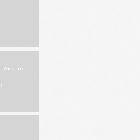
 im Omnium der
ig