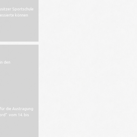
usitzer Sportschule
ressierte können
in den
 für die Austragung
rd" vom 14. bis